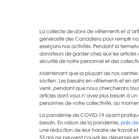
La collecte de
dons de vêtements et d
’
ar
générosité des Canadiens pour remplir not
exerçons nos activités
.
P
endant
la
fermetu
donateurs de
garder
chez
eux
les articles
sécurité de notre personnel et des co
llecti
Maintenant que la
plupart
de nos centres
soutien. L
es besoins en
vêtements et
en
ar
venir,
pendant
que
nous
chercherons
tou
articles
dont vous n
’
avez plus besoin à
un
personnes de votre co
lle
ctivité
,
au moment
L
a pandémie
de
COVID-19 a
yant
pratiq
besoin.
En raison
de la pandémie
,
près de
une réduction de leur horaire de travail
et
55
ans
ne
peuvent
couvrir le
s
dépenses ess