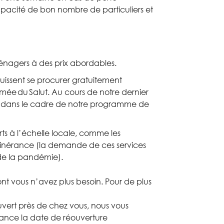
apacité de
bon nombre de particuliers
et
énagers à des prix abordables.
uissent se procurer
gratuitement
rmée
du
Salut.
A
u cours d
e notre dernier
dans le cadre d
e notre
programme de
rts à l’échelle
locale, comme
les
itinérance
(
la demande de
c
es services
de
la pandémie
)
.
nt vous n
’
avez plus besoin. Pour
de plus
uvert
près de chez vous
,
nous vous
vance
l
a date de réouverture