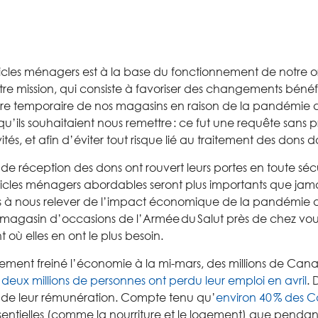
ticles ménagers
est
à
la base
d
u fonctionnement
de notre o
re mission
,
qui consiste à
favoriser des changements béné
re temporaire
de nos magasins
en raison de la pandémie
qu’ils souhaitaient nous remettre
:
ce fut une requête
sans p
vités
, et
afin d’éviter
tout
risque
l
ié au t
raitement
de
s dons
d
 d
e réception des
don
s
ont rouvert leurs portes en toute séc
ticles ménagers abordables ser
ont
plus
importants
que jamai
s
à
nous relever de
l’
impact économique
de la
pandémie 
magasin d
’
occasion
s
de l
’
Armée
du
Salut
près de chez vou
 où elles
en
ont le plus besoin.
uement
freiné
l
’
économie à la mi-mars, des millions de Can
 deux millions de personnes
ont perdu leur emploi
en avril
.
 de leur rémunération
.
Compte tenu
qu
’
en
viron 40 %
des
C
entielles
(
comme la nourriture
et le logement
)
q
ue
pendan