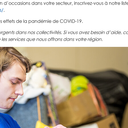
n d’occasions d
ans votre secteur
,
i
nscrivez-vous
à
notre lis
s/
.
s
effets de la pandémie de
COVID-19.
urgents dans nos co
llectivités
.
Si vous avez besoin
d’aide, c
e
le
s
services
que nous
off
rons
dans votre région
.