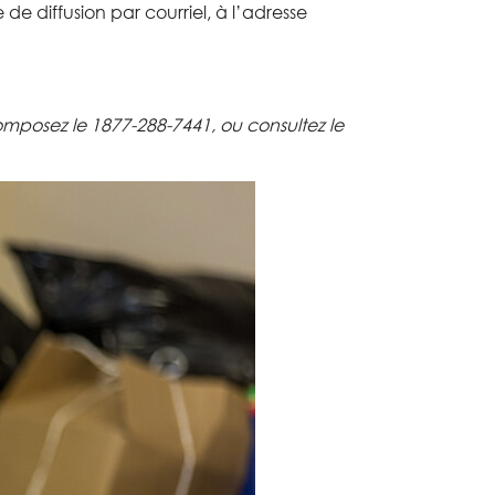
te de diffusion
par courriel,
à
l’adresse
omposez le 1
877-288-7441
,
o
u consultez le