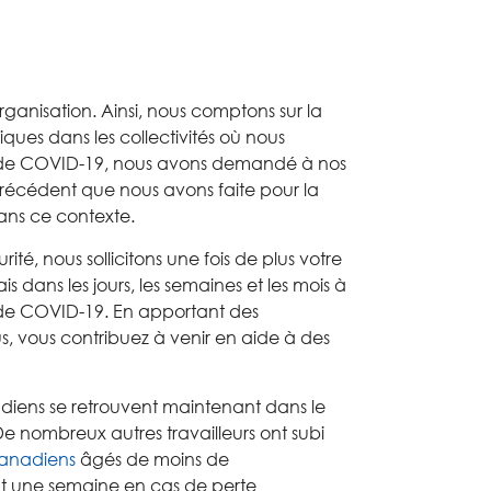
rganisation
. Ainsi,
nous comptons sur la
fiques
dans
les co
llectivit
és
où nous
de
COVID-19
,
nous
avons d
emand
é
à nos
récédent que nous avons faite pour la
ans
c
e contexte
.
urité, nous
sollicitons
une fois de plus votre
s dans les jours, les semaines et les mois à
de
COVID-19. En apportant
des
s
, vous
contribuez à venir en aide à
des
adiens se
re
trouv
ent maintenant
dans le
D
e nombreux autres travailleurs
ont subi
anadi
e
ns
âgés
de moins de
t
une semaine en cas de perte