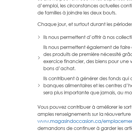
d
’
emploi,
l
es
circonstance
s
actuelle
s
conti
de familles à joindre les deux bouts.
Chaque jour, et surtout d
urant
les
période
Ils nous permettent
d
’
offrir
à
nos co
llect
Ils n
ou
s permettent
également
de
f
aire
de
s
produits de première nécessité
grâ
exercice financier, d
es biens
pour
une v
bons d
’
achat.
Ils contribuent
à générer des fonds
qui 
banques alimentaires et les
centres d’
ser
a
plus
importante
que jamais
,
au mo
Vous pouvez
contribuer à
améliorer le sor
amples renseignements
sur la réouverture
www.magasindoccasion.ca/emplacemen
demandons
de
continuer à
garder
les art