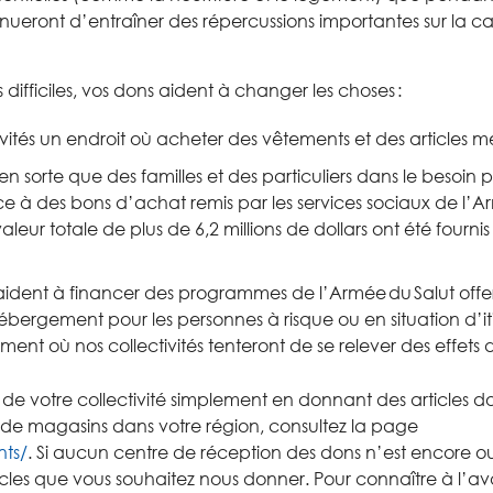
nuer
ont
d
’
entraîner
des répercussions importantes sur la c
s
difficiles, vos dons
aident à changer les choses :
ivités
un endroit où acheter des vêtements et des articles m
en sorte que des familles et des p
articuliers
dans
l
e besoin
p
ce à des
bons d
’
achat
remis
par les services sociaux de l
’
A
aleur totale de p
lus de 6,2 millions de dollars ont été fournis
aident à financer
d
es programmes de l
’
Armée
du
Salut
offe
hébergement
pour les
personnes à risque ou en situation d’
ment où
nos
collectivités
tenteront de
se
rel
e
ve
r
des
effets 
t de
votre co
llectivité
simplement
en
don
nant
des articles
do
 d
e magasins
dans votre région, consulte
z
l
a page
ts/
.
Si
aucun
centre d
e réception des dons
n’est encore o
icles
que vous souhaitez nous donner
.
P
our
connaître
à l’a