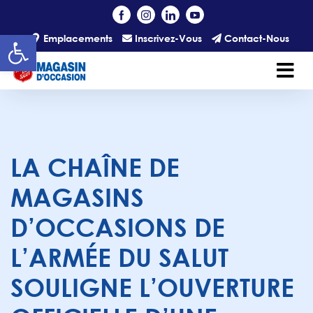
Skip to main content
Open toolbar
Emplacements
Inscrivez-Vous
Contact-Nous
LA CHAÎNE DE
MAGASINS
D’OCCASIONS DE
L’ARMÉE DU SALUT
SOULIGNE L’OUVERTURE