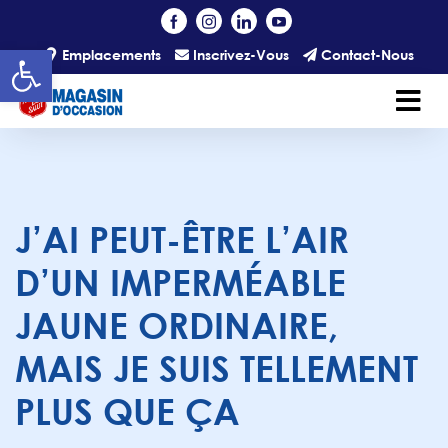
Skip to main content
Open toolbar
Emplacements
Inscrivez-Vous
Contact-Nous
J’AI PEUT-ÊTRE L’AIR
D’UN IMPERMÉABLE
JAUNE ORDINAIRE,
MAIS JE SUIS TELLEMENT
PLUS QUE ÇA