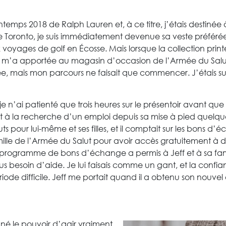
rintemps 2018 de Ralph Lauren et, à ce titre, j’étais destin
e Toronto, je suis immédiatement devenue sa veste préférée
voyages de golf en Écosse. Mais lorsque la collection prin
m’a apportée au magasin d’occasion de l’Armée du Salut, j
ée, mais mon parcours ne faisait que commencer. J’étais su
 je n’ai patienté que trois heures sur le présentoir avant qu
ait à la recherche d’un emploi depuis sa mise à pied quelques
bouts pour lui-même et ses filles, et il comptait sur les bon
mille de l’Armée du Salut pour avoir accès gratuitement à
e programme de bons d’échange a permis à Jeff et à sa fa
s besoin d’aide. Je lui faisais comme un gant, et la confia
e difficile. Jeff me portait quand il a obtenu son nouvel e
nné le pouvoir d’agir vraiment